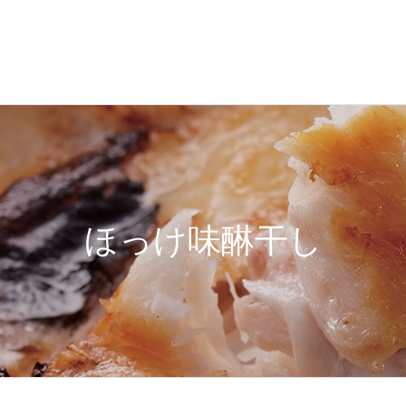
ほっけ味醂干し