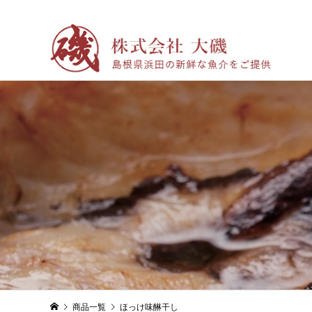
商品一覧
ほっけ味醂干し